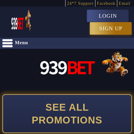
24*7 Support
Facebook
Email
LOGIN
SIGN UP
Menu
SEE ALL
PROMOTIONS