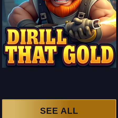
SEE ALL