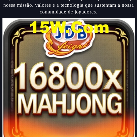
nossa missão, valores e a tecnologia que sustentam a nossa
comunidade de jogadores.