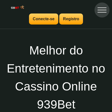
Conecte-se
Registro
Melhor do
Entretenimento no
Cassino Online
939Bet