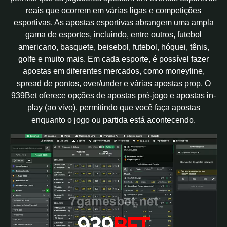
reais que ocorrem em várias ligas e competições
esportivas. As apostas esportivas abrangem uma ampla
gama de esportes, incluindo, entre outros, futebol
americano, basquete, beisebol, futebol, hóquei, tênis,
golfe e muito mais. Em cada esporte, é possível fazer
apostas em diferentes mercados, como moneyline,
spread de pontos, over/under e várias apostas prop. O
939Bet oferece opções de apostas pré-jogo e apostas in-
play (ao vivo), permitindo que você faça apostas
enquanto o jogo ou partida está acontecendo.