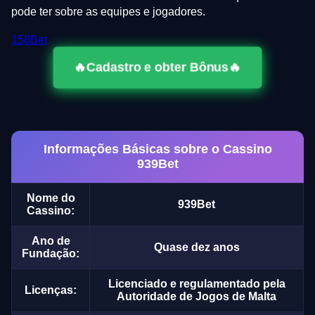
pode ter sobre as equipes e jogadores.
158Bet
🔥Cadastro e obter Bônus🔥
Informações Básicas sobre o Cassino
939Bet
Nome do
939Bet
Cassino:
Ano de
Quase dez anos
Fundação:
Licenciado e regulamentado pela
Licenças:
Autoridade de Jogos de Malta