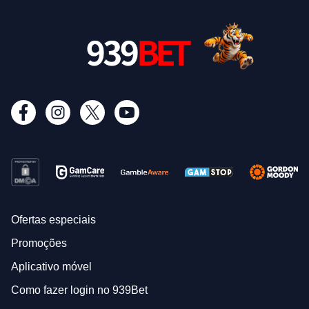
Ofertas especiais
Promoções
Aplicativo móvel
Como fazer login no 939Bet