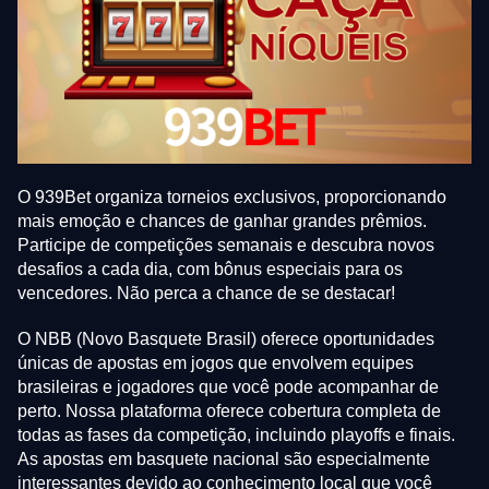
O 939Bet organiza torneios exclusivos, proporcionando
mais emoção e chances de ganhar grandes prêmios.
Participe de competições semanais e descubra novos
desafios a cada dia, com bônus especiais para os
vencedores. Não perca a chance de se destacar!
O NBB (Novo Basquete Brasil) oferece oportunidades
únicas de apostas em jogos que envolvem equipes
brasileiras e jogadores que você pode acompanhar de
perto. Nossa plataforma oferece cobertura completa de
todas as fases da competição, incluindo playoffs e finais.
As apostas em basquete nacional são especialmente
interessantes devido ao conhecimento local que você