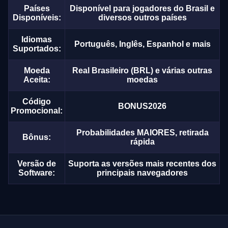
Países
Disponível para jogadores do Brasil e
Disponíveis:
diversos outros países
Idiomas
Português, Inglês, Espanhol e mais
Suportados:
Moeda
Real Brasileiro (BRL) e várias outras
Aceita:
moedas
Código
BONUS2026
Promocional:
Probabilidades MAIORES, retirada
Bônus:
rápida
Versão de
Suporta as versões mais recentes dos
Software:
principais navegadores