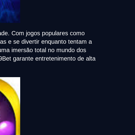
dade. Com jogos populares como
ias e se divertir enquanto tentam a
e uma imersão total no mundo dos
9Bet garante entretenimento de alta