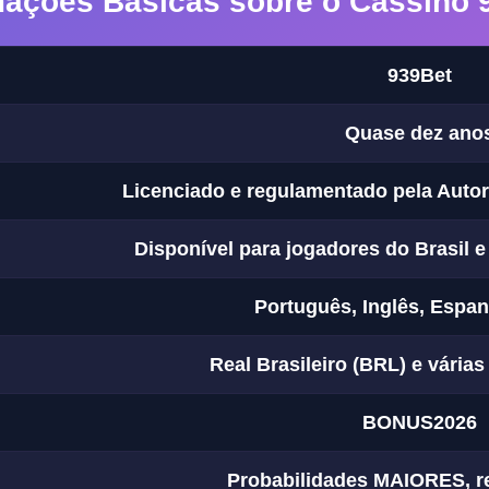
mações Básicas sobre o Cassino 
939Bet
Quase dez ano
Licenciado e regulamentado pela Autor
Disponível para jogadores do Brasil e
Português, Inglês, Espan
Real Brasileiro (BRL) e vária
BONUS2026
Probabilidades MAIORES, re