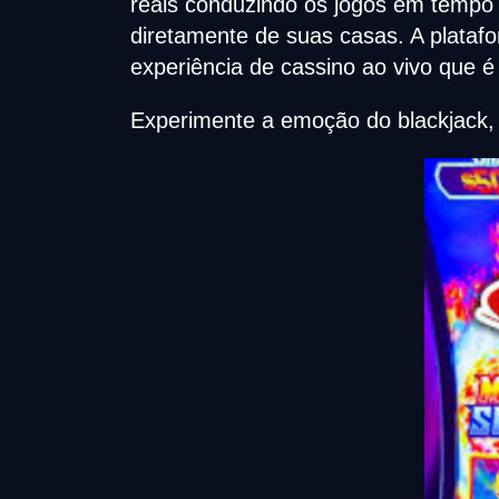
reais conduzindo os jogos em tempo r
diretamente de suas casas. A plata
experiência de cassino ao vivo que é d
Experimente a emoção do blackjack, 