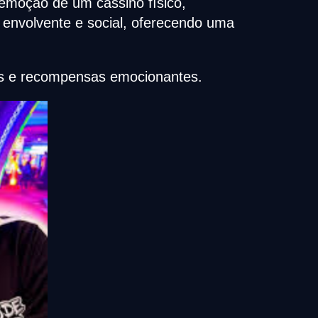
 emoção de um cassino físico,
 envolvente e social, oferecendo uma
eis e recompensas emocionantes.