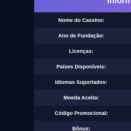
Infor
Nome do Cassino:
Ano de Fundação:
Licenças:
Países Disponíveis:
Idiomas Suportados:
Moeda Aceita:
Código Promocional:
Bônus: