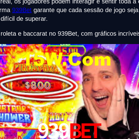
eal, os jogadores podem interagir e sentir toda a
forma
939Bet
garante que cada sessão de jogo seja
ifícil de superar.
roleta e baccarat no 939Bet, com gráficos incrív