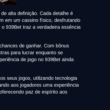
de alta definição. Cada detalhe é
m em um cassino físico, desfrutando
, o 939Bet traz a verdadeira essência
 chances de ganhar. Com bônus
tras para lucrar enquanto se
periência de jogo no 939Bet ainda
s seus jogos, utilizando tecnologia
nando aos jogadores uma experiência
 oferecendo paz de espírito aos