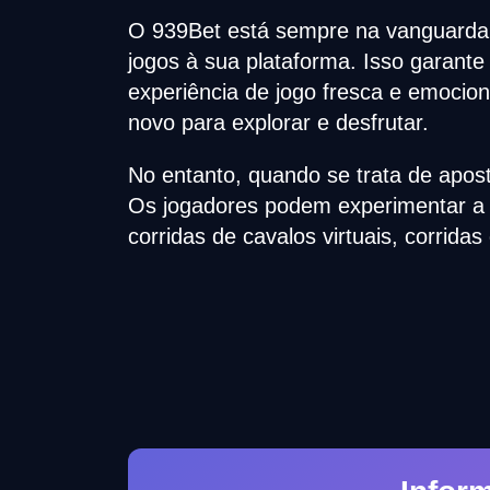
O 939Bet está sempre na vanguarda 
jogos à sua plataforma. Isso garant
experiência de jogo fresca e emoci
novo para explorar e desfrutar.
No entanto, quando se trata de aposta
Os jogadores podem experimentar a em
corridas de cavalos virtuais, corridas