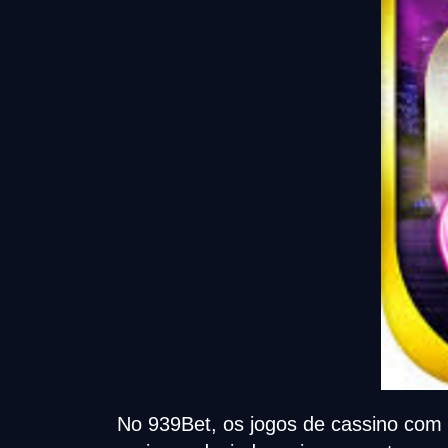
No 939Bet, os jogos de cassino com 