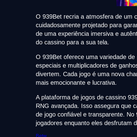
O 939Bet recria a atmosfera de um ca
cuidadosamente projetado para garan
de uma experiência imersiva e autênt
do cassino para a sua tela.
O 939Bet oferece uma variedade de
especiais e multiplicadores de ganho
divertem. Cada jogo é uma nova chan
mais emocionante e lucrativa.
A plataforma de jogos de cassino 939
RNG avançada. Isso assegura que cad
de jogo confiável e transparente. No
jogadores enquanto eles desfrutam de
Betw