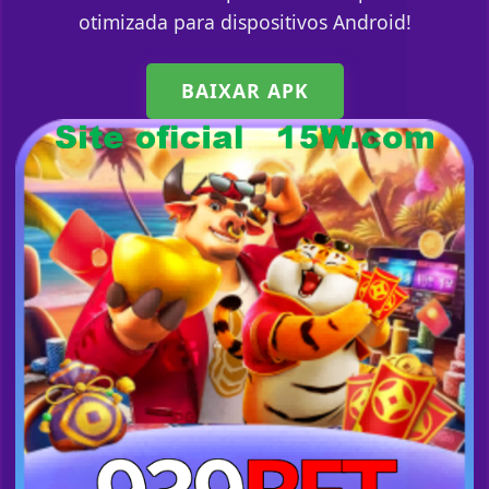
otimizada para dispositivos Android!
BAIXAR APK