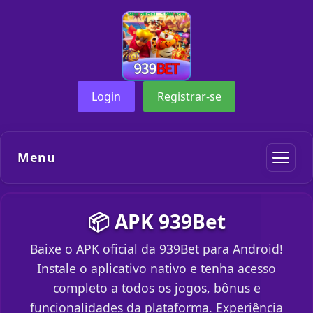
Login
Registrar-se
Menu
📦 APK 939Bet
Baixe o APK oficial da 939Bet para Android!
Instale o aplicativo nativo e tenha acesso
completo a todos os jogos, bônus e
funcionalidades da plataforma. Experiência