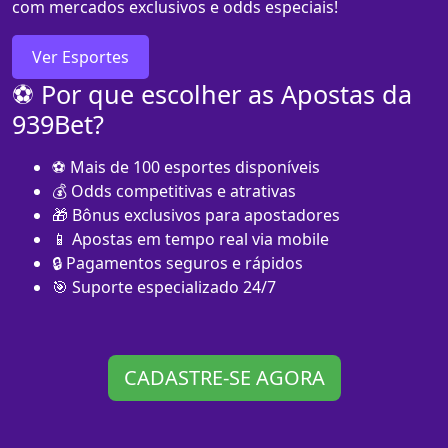
com mercados exclusivos e odds especiais!
Ver Esportes
⚽ Por que escolher as Apostas da
939Bet?
⚽ Mais de 100 esportes disponíveis
💰 Odds competitivas e atrativas
🎁 Bônus exclusivos para apostadores
📱 Apostas em tempo real via mobile
🔒 Pagamentos seguros e rápidos
🎯 Suporte especializado 24/7
CADASTRE-SE AGORA