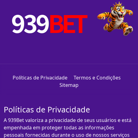
Políticas de Privacidade
Termos e Condições
Sitemap
Políticas de Privacidade
A 939Bet valoriza a privacidade de seus usuários e está
empenhada em proteger todas as informações
pessoais fornecidas durante o uso de nossos serviços