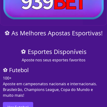
⚽ As Melhores Apostas Esportivas!
⚽ Esportes Disponíveis
Aposte nos seus esportes favoritos
⚽ Futebol
100+
Aposte em campeonatos nacionais e internacionais.
Brasileirão, Champions League, Copa do Mundo e
muito mais!